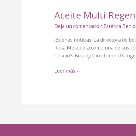
Aceite Multi-Rege
Aceite
Multi-
Deja un comentario
/
Estética Beni
Regenerador
a
¡Buenas noticias! La directora de b
la
Rosa Mosqueta como una de sus comp
Rosa
Cosmo’s Beauty Director in UK Inge
Mosqueta
Leer más »