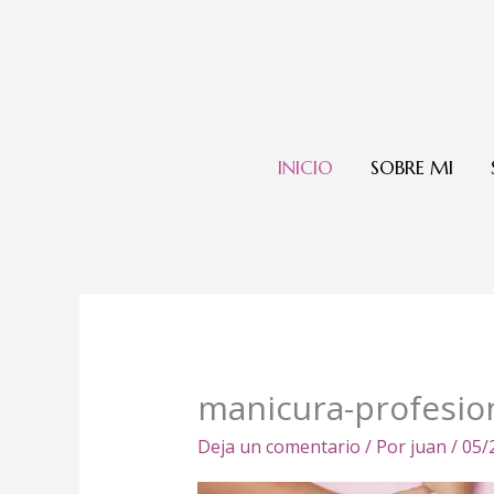
Ir
al
contenido
INICIO
SOBRE MI
manicura-profesio
Deja un comentario
/ Por
juan
/
05/